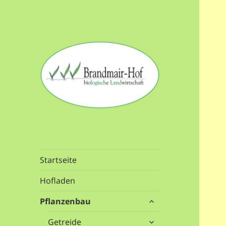
Biologische Landwirtschaft
Brandmair-Hof
und Gemüseanbau
Startseite
Hofladen
untermenü
Pflanzenbau
öffnen
untermenü
Getreide