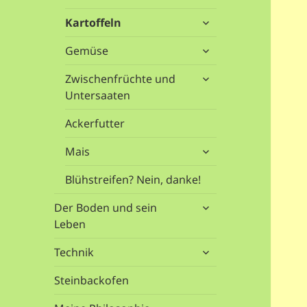
öffnen
untermenü
Kartoffeln
öffnen
untermenü
Gemüse
öffnen
untermenü
Zwischenfrüchte und
öffnen
Untersaaten
Ackerfutter
untermenü
Mais
öffnen
Blühstreifen? Nein, danke!
untermenü
Der Boden und sein
öffnen
Leben
untermenü
Technik
öffnen
Steinbackofen